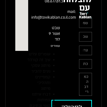
08.677.81.37
עם
mail:
info@tovikablan.co.il.com
שבט
אשר 9
לוד
עמודים
אומרים עלינו
איך זה קורה?
מיתוג עסקי
נעים להכיר
קמפיינים
ותהליכי
מיתוג
דברו איתנו
עמותות
קופי וכתיבת