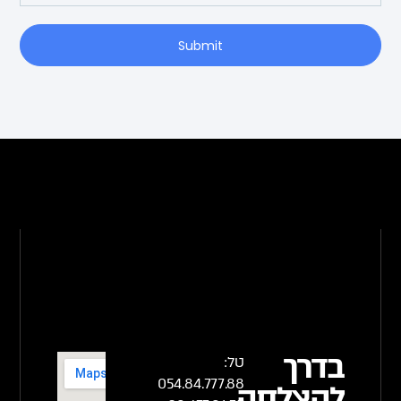
Submit
בדרך
טל:
054.84.777.88
להצלחה