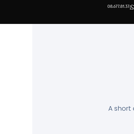
08.677.81.37
A short 