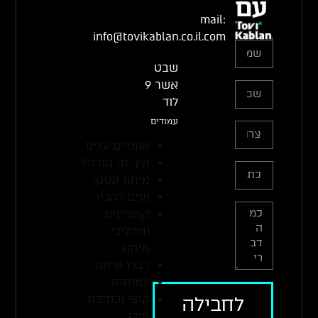
עם
mail:
info@tovikablan.co.il.com
שבט
אשר 9
לוד
עמודים
אומרים עלינו
איך זה קורה?
מיתוג עסקי
נעים להכיר
קמפיינים
ותהליכי
מיתוג
דברו איתנו
עמותות
קופי וכתיבת
לחבילה
תוכן