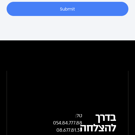
Submit
בדרך
טל:
054.84.777.88
להצלחה
08.677.81.37