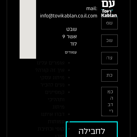
עם
mail:
info@tovikablan.co.il.com
שבט
אשר 9
לוד
עמודים
אומרים עלינו
איך זה קורה?
מיתוג עסקי
נעים להכיר
קמפיינים
ותהליכי
מיתוג
דברו איתנו
עמותות
קופי וכתיבת
לחבילה
תוכן