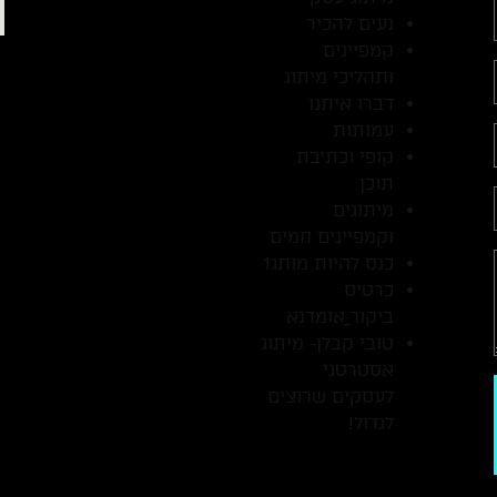
נעים להכיר
קמפיינים
ותהליכי מיתוג
דברו איתנו
עמותות
קופי וכתיבת
תוכן
מיתוגים
וקמפיינים חמים
כנס להיות מותג1
כרטיס
ביקור_אומדנא
טובי קבלן- מיתוג
אסטרטגי
לעסקים שרוצים
לגדול!