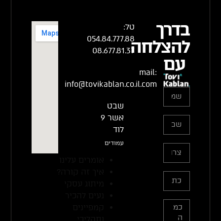
בדרך
טל:
054.84.777.88
להצלחה
08.677.81.37
עם
mail:
info@tovikablan.co.il.com
שבט
אשר 9
לוד
עמודים
אומרים עלינו
איך זה קורה?
מיתוג עסקי
נעים להכיר
קמפיינים
ותהליכי