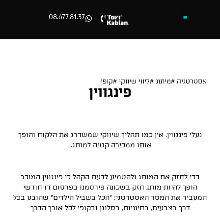
08.677.81.37
השירותים שלנו
אומרים עלינו
עמוד הבית
מיתוגים וקמפיינים חמים
דברו איתנו
נעים להכיר
לחבילות מיתוג שוות >
אסטרטגיה #מיתוג #ליווי שיווקי #קופי
פינגווין
בלה יהלומים
נעלי פינגווין. אין כמו תהליך שיווקי שמשדרג את הלקוח והופך
אותו ממכירה קטנה למותג.
כדי לחזק את המותג ולהטמיע לדעת הקהל כי פינגווין המוכר
הופך להיות מותג חזק בשכונה פירסמנו בפרסום דו חודשי
המעביר את המסר האסטרטגי: "הכל בשביל הילדים" שהובע בכל
דרך בצבעים, בחיוניות, בסלוגן ובקופי לכל אורך הדרך