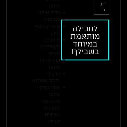
מיתוג
דברו איתנו
עמותות
קופי וכתיבת
לחבילה
תוכן
מותאמת
מיתוגים
במיוחד
וקמפיינים
בשבילך!
חמים
כנס להיות
מותג1
כרטיס
ביקור_אומדנא
טובי קבלן-
מיתוג
אסטרטגי
לעסקים
שרוצים
לגדול!