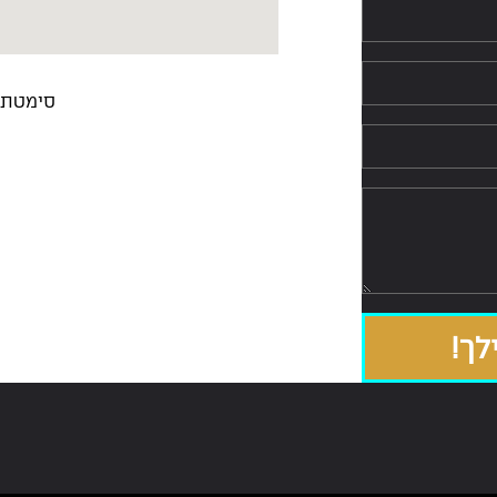
סימטת אז"ר 
ך!