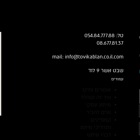
טל: 054.84.777.88
08.677.81.37
mail:
info@tovikablan.co.il.com
שבט אשר 9 לוד
עמודים
אומרים עלינו
איך זה קורה?
מיתוג עסקי
נעים להכיר
קמפיינים
ותהליכי מיתוג
דברו איתנו