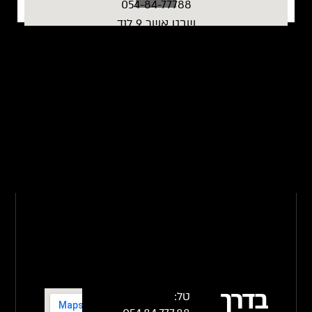
054-84-77788
שבט אשר 9 לוד
בדרך
טל: