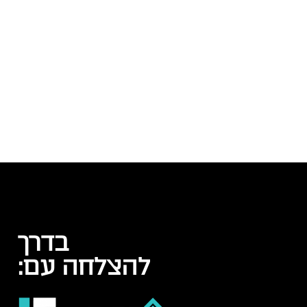
ובינוניים לקפיצה הבאה ולהוביל אותם אליה
בעוצמה, באמצעות בניית אסטרטגיית מיתוג,
פרסום ושיווק מותאמים אישית.
בדרך
להצלחה עם: