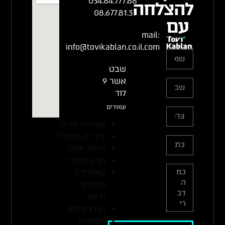
054.84.777.88
להצלחה
08.677.81.37
עם
mail:
info@tovikablan.co.il.com
שבט
אשר 9
לוד
עמודים
אומרים עלינו
איך זה קורה?
מיתוג עסקי
נעים להכיר
קמפיינים
ותהליכי
מיתוג
דברו איתנו
עמותות