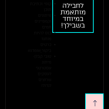
קופי וכתיבת
לחבילה
תוכן
מותאמת
מיתוגים
במיוחד
וקמפיינים
בשבילך!
חמים
כנס להיות
מותג1
כרטיס
ביקור_אומדנא
טובי קבלן-
מיתוג
אסטרטגי
לעסקים
שרוצים
לגדול!