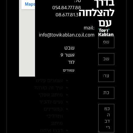
בדרך
טל:
054.84.777.88
להצלחה
08.677.81.37
עם
mail:
info@tovikablan.co.il.com
שבט
אשר 9
לוד
עמודים
אומרים עלינו
איך זה קורה?
מיתוג עסקי
נעים להכיר
קמפיינים
ותהליכי
מיתוג
דברו איתנו