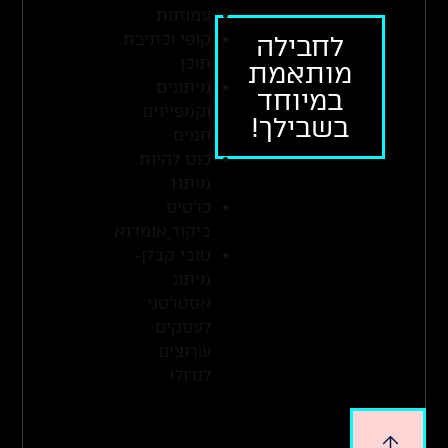
עמותות
קופי וכתיבת
לחבילה
תוכן
מותאמת
מיתוגים
במיוחד
וקמפיינים
בשבילך!
חמים
כנס להיות
מותג1
כרטיס
ביקור_אומדנא
טובי קבלן-
מיתוג
אסטרטגי
לעסקים
שרוצים
לגדול!