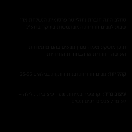
#מיתוג #עיצוב גריד #פר
סחלב הינה חוברת ניוזלייטר פרסומית הנשלחת מדי
שבוע לנשים חרדיות המשתמשות בעיקר בדוא"ל.
תוכן מושקע מעלה מגוון נשאים בהם מתמודדת
האישה החרדית או הבחורות החרדיות
קהל יעד:
נשים חרדיות ובנות רווקות בגילאים 25-35
עיצוב גריד:
קו צעיר במיוחד. שפה עיצובית קלילה –
לא מדי. צבעים רכים ונשים.