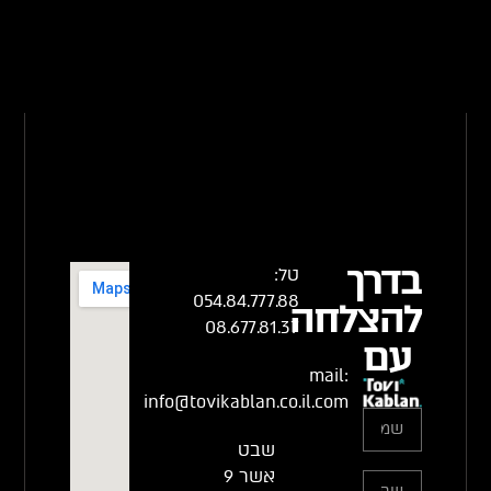
בדרך
טל:
054.84.777.88
להצלחה
08.677.81.37
עם
mail:
info@tovikablan.co.il.com
שבט
אשר 9