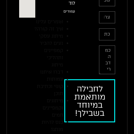
לוד
עמודים
אומרים עלינו
איך זה קורה?
מיתוג עסקי
נעים להכיר
קמפיינים
ותהליכי
מיתוג
דברו איתנו
עמותות
קופי וכתיבת
לחבילה
תוכן
מותאמת
מיתוגים
במיוחד
וקמפיינים
בשבילך!
חמים
כנס להיות
מותג1