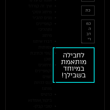
אומרים עלינו
איך זה קורה?
מיתוג עסקי
נעים להכיר
קמפיינים
ותהליכי
מיתוג
דברו איתנו
עמותות
קופי וכתיבת
לחבילה
תוכן
מותאמת
מיתוגים
במיוחד
וקמפיינים
בשבילך!
חמים
כנס להיות
מותג1
כרטיס
ביקור_אומדנא
טובי קבלן-