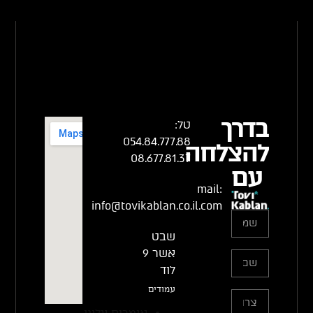
בדרך
טל:
054.84.777.88
להצלחה
08.677.81.37
עם
mail:
info@tovikablan.co.il.com
שבט
אשר 9
לוד
עמודים