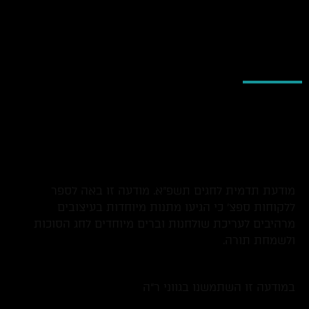
בעיצוב ספ'צ
# מודעת פרסום חגים
תשפ"א
מודעת תדמית לחגים תשפ"א. מודעה זו באה לספר
ללקוחות ספצ' כי הגיעו מתנות מיוחדות בעיצובים
מרהיבים לעריכת שולחנות וברים מיוחדים לחג הסוכות
ולשמחת תורה.
במודעה זו השתמשנו בגווני ר"ה