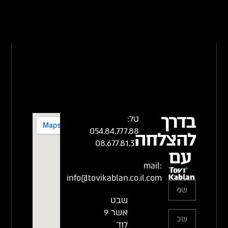
בדרך
טל:
054.84.777.88
להצלחה
08.677.81.37
עם
mail:
info@tovikablan.co.il.com
שבט
אשר 9
לוד