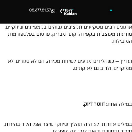
08.677.81.37
השירותים שלנו
אומרים עלינו
עמוד הבית
מיתוגים וקמפיינים חמים
דברו איתנו
נעים להכיר
לחבילות מיתוג שוות >
ארגונים רבים משקיעים תקציבים גבוהים בקמפיינים שיווקיים.
מודעות מעוצבות בקפידה, קופי מבריק, פרסום בפלטפורמות
המובילות.
ועדיין — כשהלידים מגיעים לשיחת מכירה, הם לא סגורים, לא
ממוקדים, ולרוב גם לא קונים.
למה זה קורה?
במילה אחת:
חוסר דיוק.
במילים אחרות: לא היה תהליך שיווקי שיצר אצל הליד בהירות,
חיבור ותחושת ודאות לגבי מה מוצע לו,