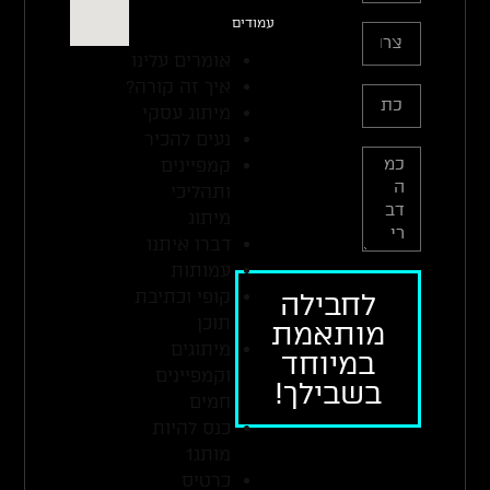
עמודים
אומרים עלינו
איך זה קורה?
מיתוג עסקי
נעים להכיר
קמפיינים
ותהליכי
מיתוג
דברו איתנו
עמותות
קופי וכתיבת
לחבילה
תוכן
מותאמת
מיתוגים
במיוחד
וקמפיינים
בשבילך!
חמים
כנס להיות
מותג1
כרטיס